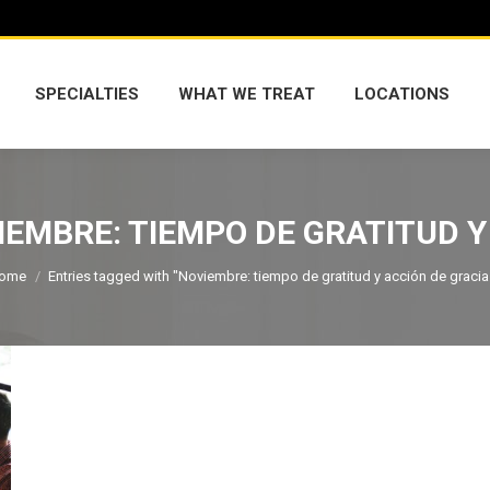
SPECIALTIES
WHAT WE TREAT
LOCATIONS
SPECIALTIES
WHAT WE TREAT
LOCATIONS
IEMBRE: TIEMPO DE GRATITUD Y
ou are here:
ome
Entries tagged with "Noviembre: tiempo de gratitud y acción de gracia