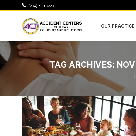
(214) 600 3221
OUR PRACTICE
OUR PRACTICE
TAG ARCHIVES:
NOV
Y
H